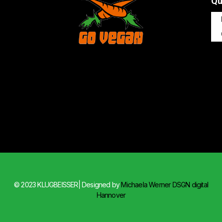
Qu
© 2023 KLUGBEISSER| Designed by
Michaela Werner DSGN digital
Hannover