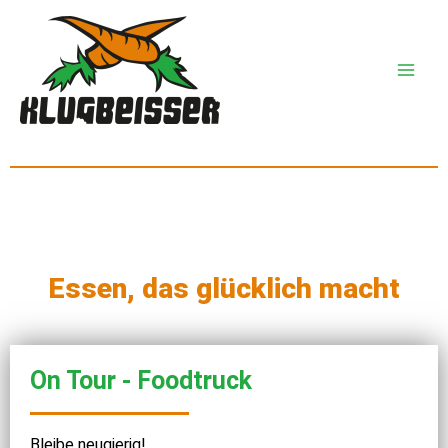
Zum
Inhalt
springen
Essen, das glücklich macht
On Tour - Foodtruck
Bleibe neugierig!